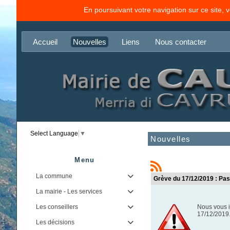
En poursuivant votre navigation sur ce site, 
Accueil
Nouvelles
Liens
Nous contacter
Select Language
▼
Nouvelles
Menu
La commune

Grève du 17/12/2019 : Pa
La mairie - Les services

Les conseillers
Nous vous i

17/12/2019.
Les décisions
