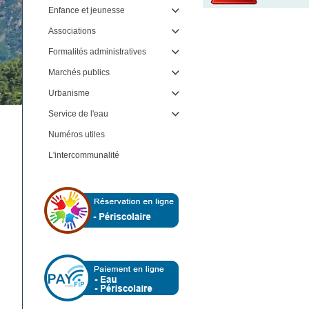
Enfance et jeunesse

Associations

Formalités administratives

Marchés publics

Urbanisme

Service de l'eau

Numéros utiles
L'intercommunalité