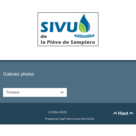
Galeries photos
Travaux

© 2004-2020
Haut


Propulsé par GuppY
Sous Licence Libre CeCILL