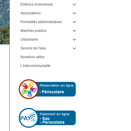
Enfance et jeunesse

Associations

Formalités administratives

Marchés publics

Urbanisme

Service de l'eau

Numéros utiles
L'intercommunalité