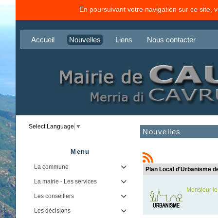
En poursuivant votre navigation sur ce site, 
Accueil
Nouvelles
Liens
Nous contacter
Select Language
▼
Nouvelles
Menu
La commune

Plan Local d'Urbanisme d
La mairie - Les services

Monsieur le
Les conseillers

Les décisions
