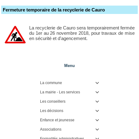
Fermeture temporaire de la recyclerie de Cauro
La recyclerie de Cauro sera temporairement fermée
du 1er au 26 novembre 2018, pour travaux de mise
en sécurité et d'agencement.
Menu
La commune

La mairie - Les services

Les conseillers

Les décisions

Enfance et jeunesse

Associations

Formalités administratives
