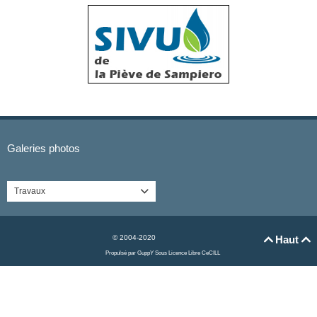
Galeries photos
Travaux

© 2004-2020
Haut


Propulsé par GuppY
Sous Licence Libre CeCILL