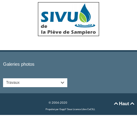
Galeries photos
Travaux

© 2004-2020
Haut


Propulsé par GuppY
Sous Licence Libre CeCILL