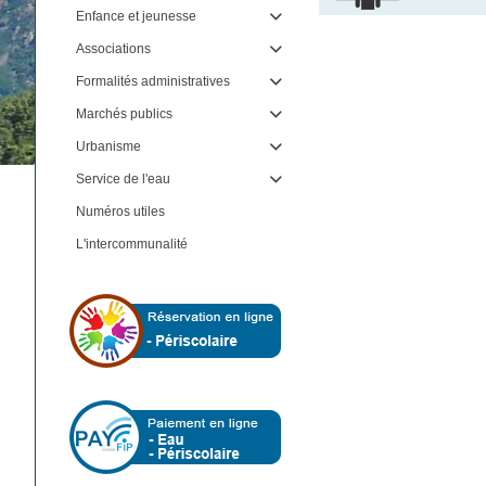
Enfance et jeunesse

Associations

Formalités administratives

Marchés publics

Urbanisme

Service de l'eau

Numéros utiles
L'intercommunalité