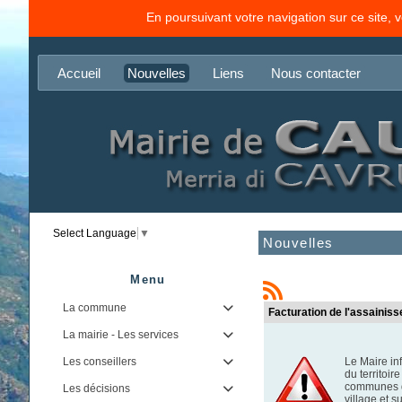
En poursuivant votre navigation sur ce site, 
Accueil
Nouvelles
Liens
Nous contacter
Select Language
▼
Nouvelles
Menu
La commune

Facturation de l'assainis
La mairie - Les services

Les conseillers
Le Maire in

du territoi
communes de
Les décisions

village et s