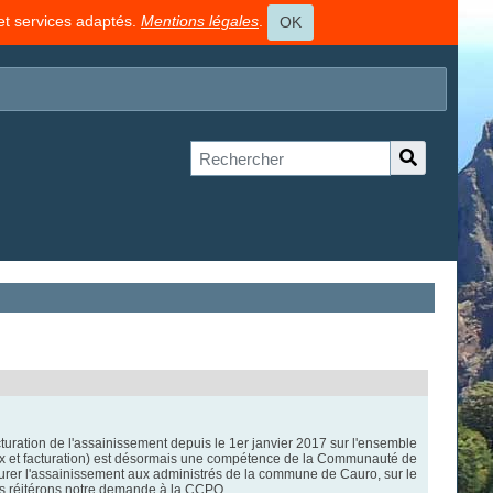
 et services adaptés.
Mentions légales
.
OK
uration de l'assainissement depuis le 1er janvier 2017 sur l'ensemble
aux et facturation) est désormais une compétence de la Communauté de
rer l'assainissement aux administrés de la commune de Cauro, sur le
 nous réitérons notre demande à la CCPO.