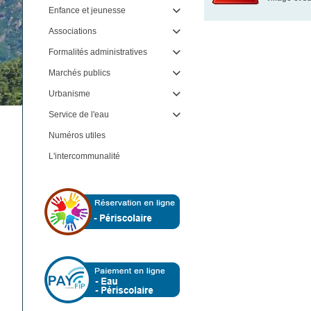
Enfance et jeunesse

Associations

Formalités administratives

Marchés publics

Urbanisme

Service de l'eau

Numéros utiles
L'intercommunalité