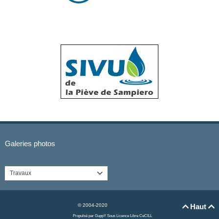
Galeries photos
Travaux

© 2004-2020
Haut


Propulsé par GuppY
Sous Licence Libre CeCILL