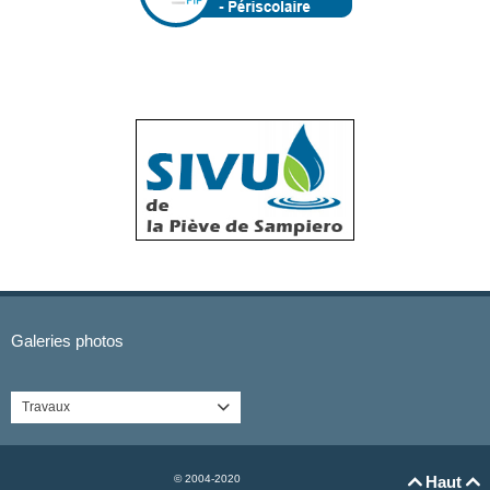
Galeries photos
Travaux

© 2004-2020
Haut

