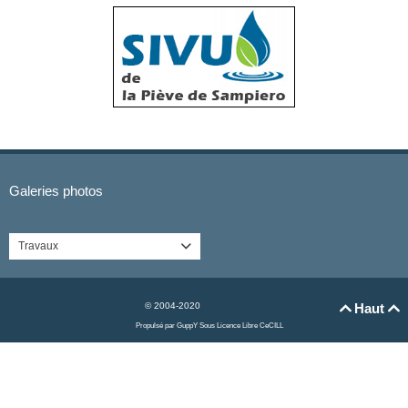
Galeries photos
Travaux

© 2004-2020
Haut


Propulsé par GuppY
Sous Licence Libre CeCILL