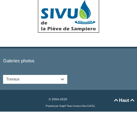
Galeries photos
Travaux

© 2004-2020
Haut


Propulsé par GuppY
Sous Licence Libre CeCILL