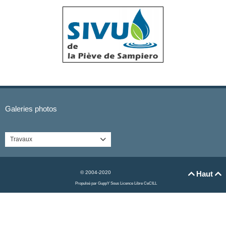
Galeries photos
Travaux

© 2004-2020
Haut


Propulsé par GuppY
Sous Licence Libre CeCILL