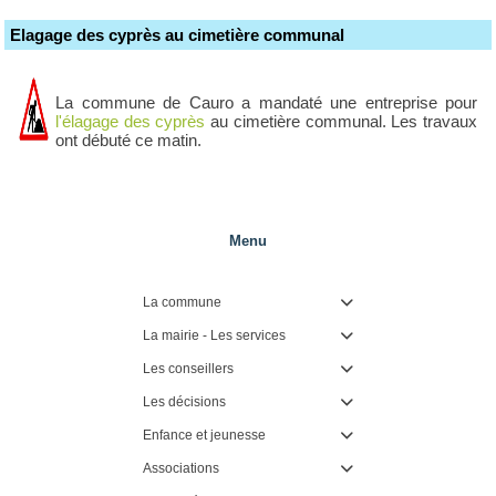
Elagage des cyprès au cimetière communal
La commune de Cauro a mandaté une entreprise pour
l'
élagage des cyprès
au cimetière communal. Les travaux
ont débuté ce matin.
Menu
La commune

La mairie - Les services

Les conseillers

Les décisions

Enfance et jeunesse

Associations
