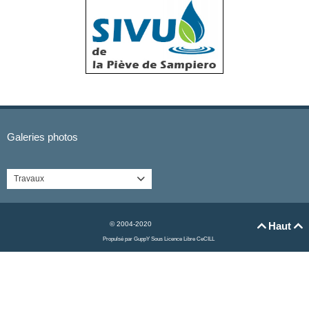
Galeries photos
Travaux

© 2004-2020
Haut


Propulsé par GuppY
Sous Licence Libre CeCILL