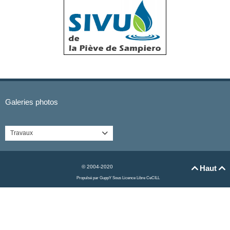
Galeries photos
Travaux

© 2004-2020
Haut


Propulsé par GuppY
Sous Licence Libre CeCILL