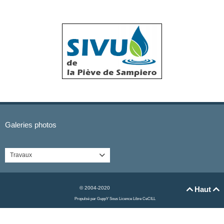
Galeries photos
Travaux

© 2004-2020
Haut


Propulsé par GuppY
Sous Licence Libre CeCILL