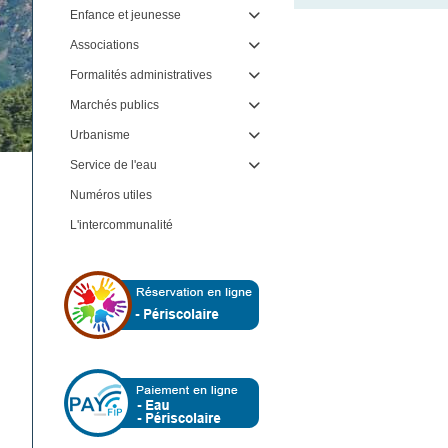
Enfance et jeunesse

Associations

Formalités administratives

Marchés publics

Urbanisme

Service de l'eau

Numéros utiles
L'intercommunalité