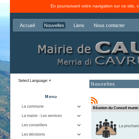
En poursuivant votre navigation sur ce site, 
Accueil
Nouvelles
Liens
Nous contacter
Select Language
▼
Nouvelles
Menu
La commune

Réunion du Conseil munic
La mairie - Les services

Les conseillers

La prochain
Les décisions
