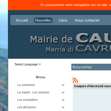
En poursuivant votre navigation sur ce site, 
Accueil
Nouvelles
Liens
Nous contacter
Select Language
▼
Nouvelles
Menu
La commune

Coupure d'électricité mard
La mairie - Les services

Les conseillers

Les décisions
