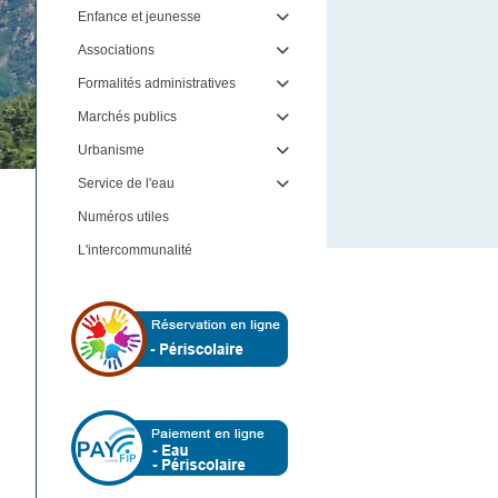
Enfance et jeunesse

Associations

Formalités administratives

Marchés publics

Urbanisme

Service de l'eau

Numéros utiles
L'intercommunalité