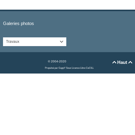
Galeries photos
Travaux

© 2004-2020
Haut


Propulsé par GuppY
Sous Licence Libre CeCILL