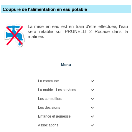
Coupure de l'alimentation en eau potable
La mise en eau est en train d'être effectuée, l'eau
sera rétablie sur PRUNELLI 2 Rocade dans la
matinée.
Menu
La commune

La mairie - Les services

Les conseillers

Les décisions

Enfance et jeunesse

Associations
