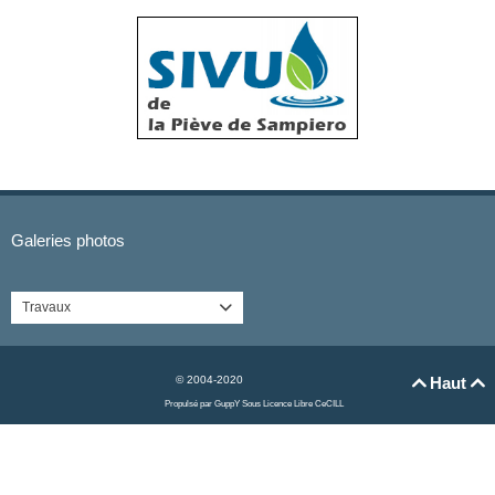
Galeries photos
Travaux

© 2004-2020
Haut


Propulsé par GuppY
Sous Licence Libre CeCILL