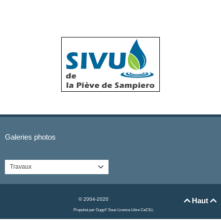
Galeries photos
Travaux

© 2004-2020
Haut


Propulsé par GuppY
Sous Licence Libre CeCILL