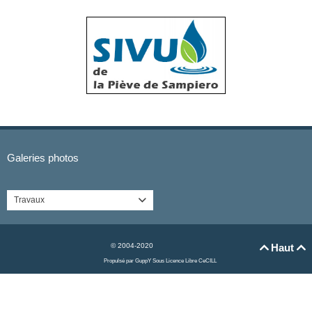
Galeries photos
Travaux

© 2004-2020
Haut


Propulsé par GuppY
Sous Licence Libre CeCILL