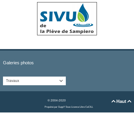
Galeries photos
Travaux

© 2004-2020
Haut


Propulsé par GuppY
Sous Licence Libre CeCILL