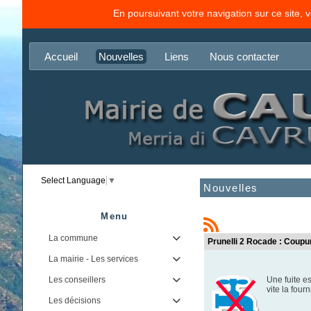
En poursuivant votre navigation sur ce site, 
Accueil
Nouvelles
Liens
Nous contacter
Select Language
▼
Nouvelles
Menu
La commune

Prunelli 2 Rocade : Coupur
La mairie - Les services

Les conseillers
Une fuite e

vite la four
Les décisions
