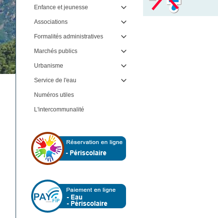
Enfance et jeunesse

Associations

Formalités administratives

Marchés publics

Urbanisme

Service de l'eau

Numéros utiles
L'intercommunalité