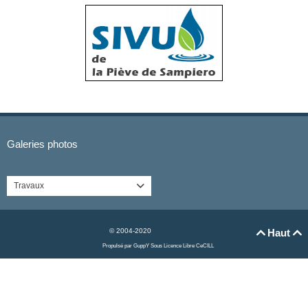
Galeries photos
Travaux

© 2004-2020
Haut


Propulsé par GuppY
Sous Licence Libre CeCILL