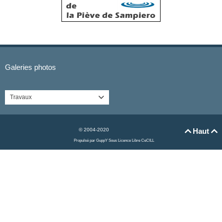
Galeries photos
Travaux

© 2004-2020
Haut


Propulsé par GuppY
Sous Licence Libre CeCILL