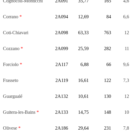
Cognocoli-Monticchi
2A091
35,77
165
4,6
Corrano
*
2A094
12,69
84
6,6
Coti-Chiavari
2A098
63,33
763
12
Cozzano
*
2A099
25,59
282
11
Forciolo
*
2A117
6,88
66
9,6
Frasseto
2A119
16,61
122
7,3
Guargualé
2A132
10,61
130
12
Guitera-les-Bains
*
2A133
14,75
148
10
Olivese
*
2A186
29,64
231
7,8