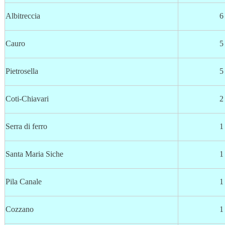
Albitreccia
6
Cauro
5
Pietrosella
5
Coti-Chiavari
2
Serra di ferro
1
Santa Maria Siche
1
Pila Canale
1
Cozzano
1