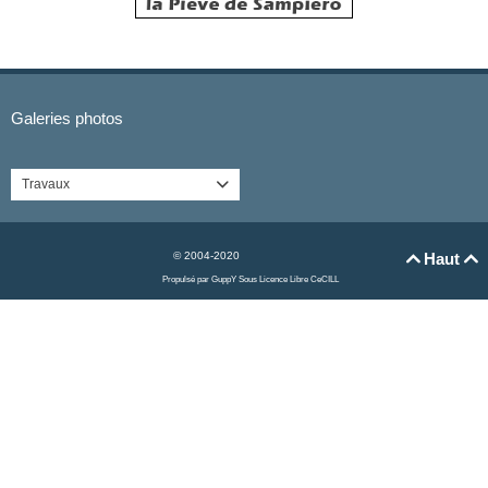
Galeries photos
Travaux

© 2004-2020
Haut


Propulsé par GuppY
Sous Licence Libre CeCILL