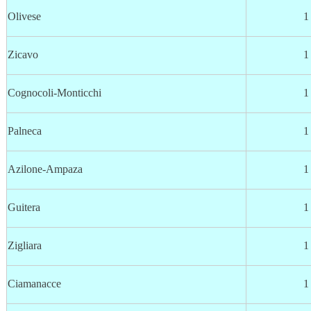
Olivese
1
Zicavo
1
Cognocoli-Monticchi
1
Palneca
1
Azilone-Ampaza
1
Guitera
1
Zigliara
1
Ciamanacce
1