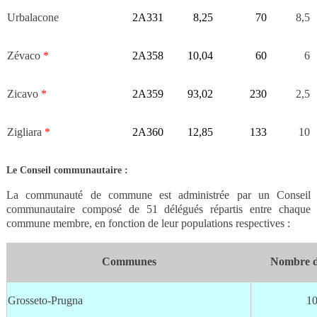
Urbalacone
2A331
8,25
70
8,5
Zévaco
*
2A358
10,04
60
6
Zicavo
*
2A359
93,02
230
2,5
Zigliara
*
2A360
12,85
133
10
Le Conseil communautaire :
La communauté de commune est administrée par un Conseil
communautaire composé de 51 délégués répartis entre chaque
commune membre, en fonction de leur populations respectives :
Communes
Nombre de
Grosseto-Prugna
1