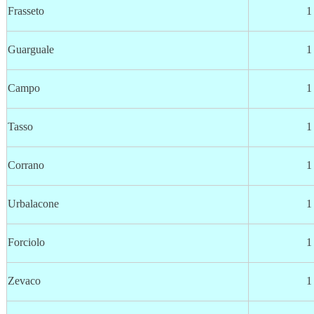
Frasseto
1
Guarguale
1
Campo
1
Tasso
1
Corrano
1
Urbalacone
1
Forciolo
1
Zevaco
1