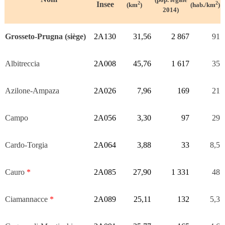
Insee
2
2
(km
)
(hab./km
)
2014)
Grosseto-Prugna (siège)
2A130
31,56
2 867
91
Albitreccia
2A008
45,76
1 617
35
Azilone-Ampaza
2A026
7,96
169
21
Campo
2A056
3,30
97
29
Cardo-Torgia
2A064
3,88
33
8,5
Cauro
*
2A085
27,90
1 331
48
Ciamannacce
*
2A089
25,11
132
5,3