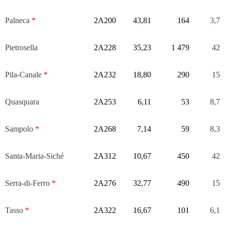
Palneca
*
2A200
43,81
164
3,7
Pietrosella
2A228
35,23
1 479
42
Pila-Canale
*
2A232
18,80
290
15
Quasquara
2A253
6,11
53
8,7
Sampolo
*
2A268
7,14
59
8,3
Santa-Maria-Siché
2A312
10,67
450
42
Serra-di-Ferro
*
2A276
32,77
490
15
Tasso
*
2A322
16,67
101
6,1