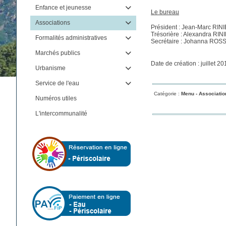
Enfance et jeunesse

Le bureau
Associations

Président : Jean-Marc RINI
Trésorière : Alexandra RIN
Formalités administratives

Secrétaire : Johanna ROSS
Marchés publics

Date de création : juillet 20
Urbanisme

Service de l'eau

Catégorie :
Menu -
Associatio
Numéros utiles
L'intercommunalité