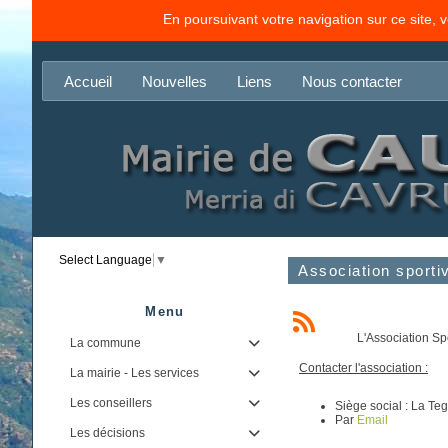
En poursuivant votre navigation sur ce site, 
Accueil
Nouvelles
Liens
Nous contacter
Select Language
▼
Association sporti
Menu
L'Association Spo
La commune

Contacter l'association :
La mairie - Les services

Les conseillers

Siège social : La T
Par
Email
Les décisions
