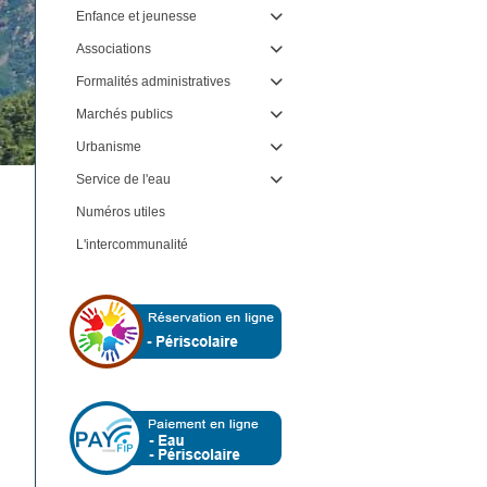
Enfance et jeunesse

Associations

Formalités administratives

Marchés publics

Urbanisme

Service de l'eau

Numéros utiles
L'intercommunalité