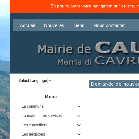
En poursuivant votre navigation sur ce site, 
Accueil
Nouvelles
Liens
Nous contacter
Select Language
▼
Demande de nouvea
Menu
La commune

La mairie - Les services

Les conseillers

Les décisions
