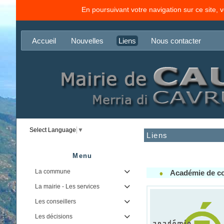
En poursuivant votre navigation sur ce site, 
Accueil
Nouvelles
Liens
Nous contacter
Select Language
▼
Liens
Menu
La commune

Académie de c
La mairie - Les services

Les conseillers

Les décisions
