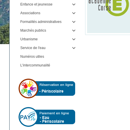
Enfance et jeunesse

Associations

Formalités administratives

Marchés publics

Urbanisme

Service de l'eau

Numéros utiles
L'intercommunalité