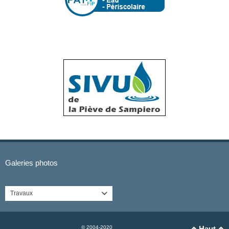
Galeries photos
Travaux

© 2004-2020
Haut

