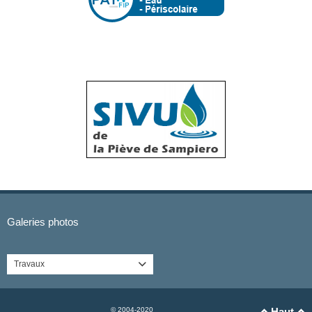
Galeries photos
Travaux

© 2004-2020
Haut

