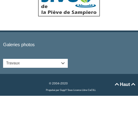
Galeries photos
Travaux

© 2004-2020
Haut


Propulsé par GuppY
Sous Licence Libre CeCILL