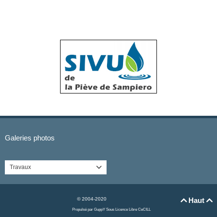
Galeries photos
Travaux

© 2004-2020
Haut


Propulsé par GuppY
Sous Licence Libre CeCILL