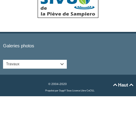
Galeries photos
Travaux

© 2004-2020
Haut


Propulsé par GuppY
Sous Licence Libre CeCILL