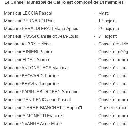
Le Conseil Municipal de Cauro est composé de 14 membres
Monsieur LECCIA Pascal
-
Maire
er
Monsieur BERNARDI Paul
-
1
adjoint
e
Madame PERALDI FRATI Marie-Agnès
-
2
adjointe
e
Monsieur ROSSI Camille dit Jean-Louis
-
3
adjoint
Madame AUBRY Hélène
-
Conseillère dél
Monsieur RINIERI Patrick
-
Conseiller délé
Monsieur FIDELI Simon
-
Conseiller muni
Madame ANTONA LECA Mariana
-
Conseillère mun
Madame BEOVARDI Pauline
-
Conseillère mun
Madame BRAVIN Jacqueline
-
Conseillère mun
Madame PAPINI EBURDERY Sandrine
-
Conseillère mun
Monsieur PEN-PENIC Jean-Pascal
-
Conseiller muni
Monsieur PIERRE-BIANCHETTI Raphaël
-
Conseiller muni
Monsieur SIMONETTI François
-
Conseiller muni
Madame YVANNE Anne-Marie
-
Conseillère mun