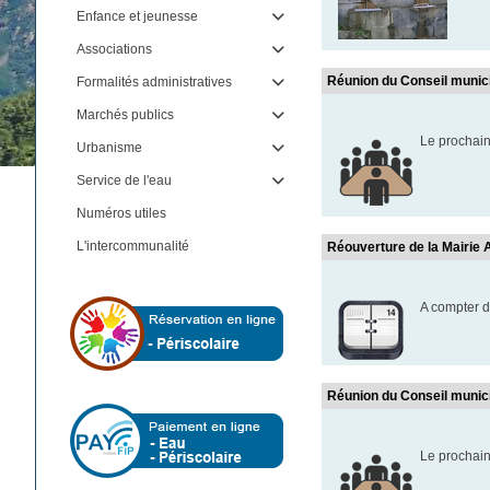
Enfance et jeunesse

Associations

Réunion du Conseil munic
Formalités administratives

Marchés publics

Le prochain
Urbanisme

Service de l'eau

Numéros utiles
L'intercommunalité
Réouverture de la Mairie
A compter d
Réunion du Conseil munic
Le prochain