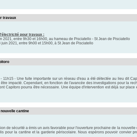
ur travaux
électricité pour travaux :
in 2021, entre 9h30 et 16h00, au hameau de Pisciatello - St Jean de Pisciatello
 juin 2021, entre 9h00 et 15h00, à St Jean de Pisciatello
pitoro
- 11h15 - Une fuite importante sur un réseau d'eau a été détectée au lieu dit C
être impacté. Cependant, en fonction de l'avancée des investigations pour la re
ent Capitoro pourra être nécessaire. Une équipe d'intervention est déjà sur place 
 nouvelle cantine
on de sécurité a émis un avis favorable pour l'ouverture prochaine de la nouvelle c
llis pour la cantine et la garderie périscolaire. Nous espérons pouvoir convier pr