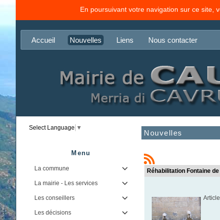
En poursuivant votre navigation sur ce site, 
Accueil
Nouvelles
Liens
Nous contacter
Select Language
▼
Nouvelles
Menu
La commune

Réhabilitation Fontaine de
La mairie - Les services

Les conseillers
Artic

Les décisions
