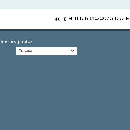
14
[
11
12
13
15
16
17
18
19
20
]
aleries photos
Travaux
