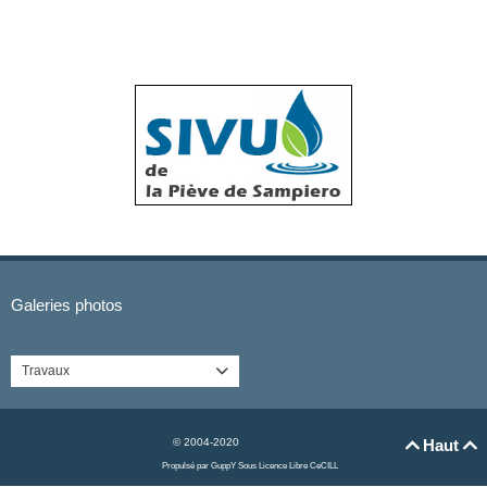
Galeries photos
Travaux

© 2004-2020
Haut


Propulsé par GuppY
Sous Licence Libre CeCILL